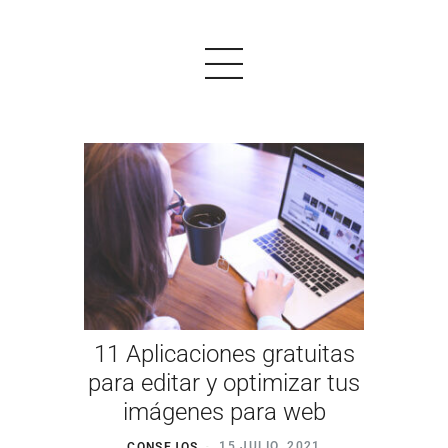
PRODUCTOS
EJEMPLOS
OPINIONES
PRECIOS
11 Aplicaciones gratuitas
LOGIN
para editar y optimizar tus
imágenes para web
EMPEZAR AHORA
CONSEJOS
15 JULIO, 2021