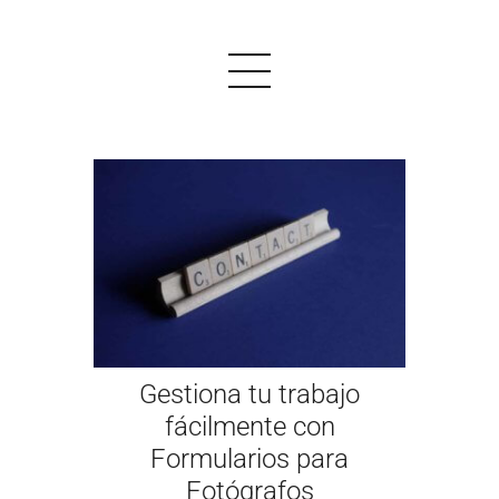
PRODUCTOS
EJEMPLOS
OPINIONES
PRECIOS
Gestiona tu trabajo
LOGIN
fácilmente con
Formularios para
EMPEZAR AHORA
Fotógrafos