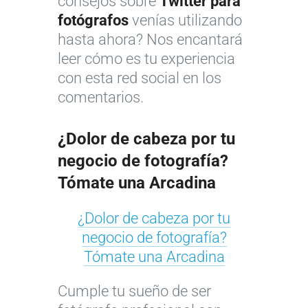
consejos sobre
Twitter para
fotógrafos
venías utilizando
I
hasta ahora? Nos encantará
n
leer cómo es tu experiencia
s
¿
con esta red social en los
t
T
comentarios.
a
e
g
c
r
u
¿Dolor de cabeza por tu
a
e
negocio de fotografía?
m
s
F
Tómate una Arcadina
p
t
o
a
a
t
¿Dolor de cabeza por tu
r
l
o
8
negocio de fotografía?
a
l
g
+
Tómate una Arcadina
f
e
r
1
o
n
a
e
Cumple tu sueño de ser
t
a
f
s