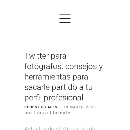
Twitter para
PRODUCTOS
fotógrafos: consejos y
EJEMPLOS
herramientas para
OPINIONES
sacarle partido a tu
PRECIOS
perfil profesional
LOGIN
REDES SOCIALES
30 MARZO, 2023
por Laura Llorente
EMPEZAR AHORA
Actualizado el 30 de julio de