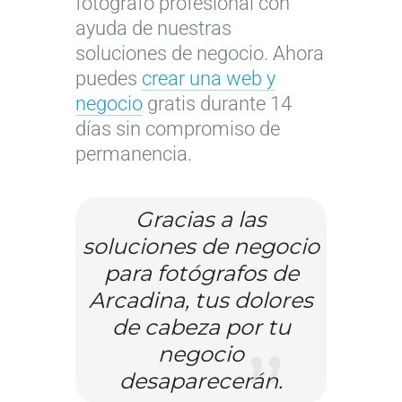
fotógrafo profesional con
ó
r
í
t
ayuda de nuestras
g
t
a
r
soluciones de negocio. Ahora
r
u
s
a
puedes
crear una web y
a
a
d
t
negocio
gratis durante 14
f
g
e
e
días sin compromiso de
o
e
c
g
permanencia.
s
n
o
i
:
d
m
a
a
a
u
s
Gracias a las
p
d
n
c
soluciones de negocio
r
e
i
l
para fotógrafos de
e
r
ó
a
Arcadina, tus dolores
n
e
n
v
de cabeza por tu
d
p
2
e
negocio
e
o
0
p
desaparecerán.
a
r
2
a