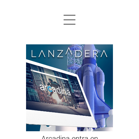
PRODUCTOS
EJEMPLOS
OPINIONES
PRECIOS
LOGIN
EMPEZAR AHORA
Arcadina entra en