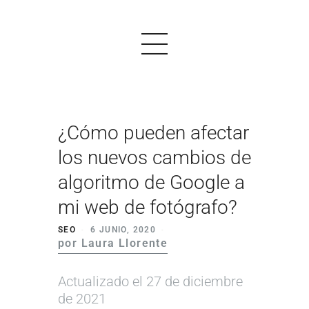
¿Cómo pueden afectar
PRODUCTOS
los nuevos cambios de
EJEMPLOS
algoritmo de Google a
OPINIONES
mi web de fotógrafo?
PRECIOS
SEO
6 JUNIO, 2020
por Laura Llorente
LOGIN
Actualizado el 27 de diciembre
EMPEZAR AHORA
de 2021