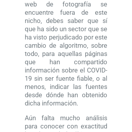
web de fotografía se
encuentre fuera de este
nicho, debes saber que sí
8
que ha sido un sector que se
c
ha visto perjudicado por este
a
cambio de algoritmo, sobre
t
todo, para aquellas páginas
á
que han compartido
l
información sobre el COVID-
o
19 sin ser fuente fiable, o al
g
menos, indicar las fuentes
L
o
desde dónde han obtenido
a
s
dicha información.
I
d
A
e
Aún falta mucho análisis
a
f
para conocer con exactitud
p
o