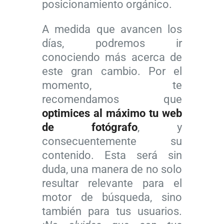
posicionamiento orgánico.
f
o
n
c
í
g
d
l
A medida que avancen los
a
r
i
a
días, podremos ir
:
a
b
v
conociendo más acerca de
H
f
l
e
este gran cambio. Por el
e
í
e
p
momento, te
r
a
s
a
r
v
p
r
recomendamos que
a
i
a
a
optimices al máximo tu web
m
s
r
o
de fotógrafo
, y
i
t
a
p
consecuentemente su
e
a
f
t
contenido. Esta será sin
n
p
o
i
duda, una manera de no solo
t
o
t
m
resultar relevante para el
a
r
ó
i
motor de búsqueda, sino
s
e
g
z
también para tus usuarios.
p
l
r
a