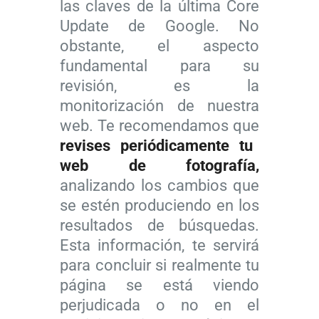
las claves de la última Core
l
t
Update de Google. No
i
o
obstante, el aspecto
c
g
8
fundamental para su
a
r
+
revisión, es la
d
a
1
monitorización de nuestra
a
f
e
web. Te recomendamos que
a
í
s
revises periódicamente tu
l
a
t
web de fotografía,
a
i
r
analizando los cambios que
f
m
a
se estén produciendo en los
o
p
t
resultados de búsquedas.
t
L
r
e
Esta información, te servirá
o
a
e
g
para concluir si realmente tu
g
f
s
i
página se está viendo
r
o
c
a
perjudicada o no en el
a
t
i
s