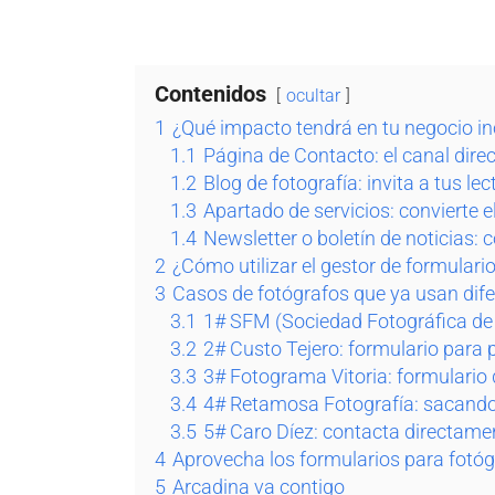
Contenidos
ocultar
1
¿Qué impacto tendrá en tu negocio inc
1.1
Página de Contacto: el canal direc
1.2
Blog de fotografía: invita a tus l
1.3
Apartado de servicios: convierte el
1.4
Newsletter o boletín de noticias:
2
¿Cómo utilizar el gestor de formulari
3
Casos de fotógrafos que ya usan dif
3.1
1# SFM (Sociedad Fotográfica de 
3.2
2# Custo Tejero: formulario para 
3.3
3# Fotograma Vitoria: formulario 
3.4
4# Retamosa Fotografía: sacando 
3.5
5# Caro Díez: contacta directamen
4
Aprovecha los formularios para fotóg
5
Arcadina va contigo