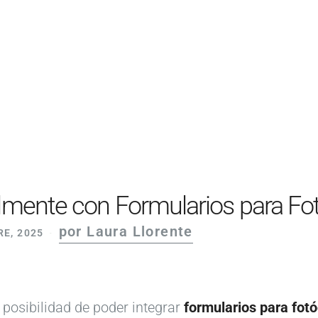
PRODUCTOS
EJEMPLOS
OPINIONES
PRECIOS
LOGIN
EMPEZAR AHORA
cilmente con Formularios para Fo
por Laura Llorente
E, 2025
 posibilidad de poder integrar
formularios para fot