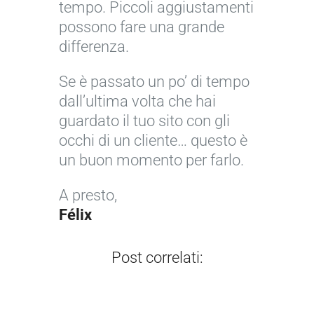
tempo. Piccoli aggiustamenti
e
i
o
t
possono fare una grande
d
a
t
o
differenza.
a
m
t
g
e
b
i
r
Se è passato un po’ di tempo
v
a
m
a
dall’ultima volta che hai
i
s
i
f
guardato il tuo sito con gli
t
c
z
i
occhi di un cliente… questo è
a
i
z
a
un buon momento per farlo.
r
a
a
c
e
t
r
h
A presto,
f
o
e
e
Félix
i
r
i
v
n
i
l
i
Post correlati:
…
…
…
…