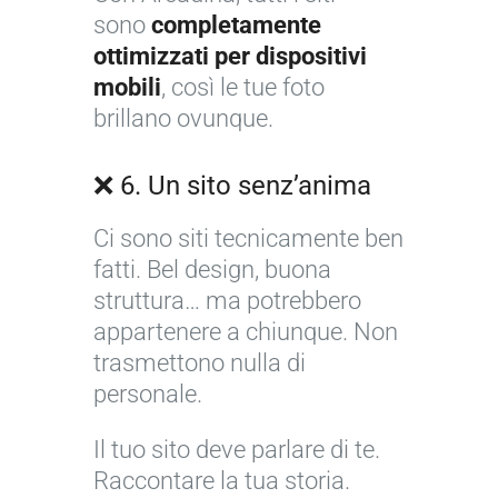
sono
completamente
ottimizzati per dispositivi
1
A
mobili
, così le tue foto
0
n
brillano ovunque.
+
a
1
V
9
❌ 6. Un sito senz’anima
e
e
+
r
r
1
Ci sono siti tecnicamente ben
r
ó
e
fatti. Bel design, buona
o
n
r
struttura… ma potrebbero
r
i
r
appartenere a chiunque. Non
i
c
o
trasmettono nulla di
d
a
r
personale.
a
A
8
i
f
n
+
s
Il tuo sito deve parlare di te.
o
d
1
u
Raccontare la tua storia.
t
r
s
l