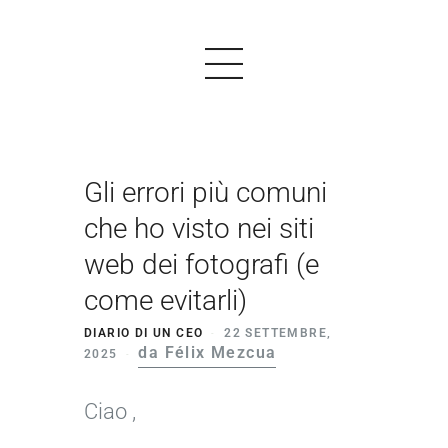
Gli errori più comuni
PRODOTTI
che ho visto nei siti
ESEMPI
web dei fotografi (e
TESTIMONIALS
come evitarli)
PREZZI
DIARIO DI UN CEO
22 SETTEMBRE,
da Félix Mezcua
2025
LOGIN
Ciao ,
INIZIARE GRATIS