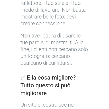
Riflettere il tuo stile e il tuo
o
a
t
v
modo di lavorare. Non basta
g
d
r
o
mostrare belle foto: devi
r
e
a
s
a
f
t
t
creare connessione.
f
a
e
r
Non aver paura di usare le
o
g
g
o
tue parole, di mostrarti. Alla
p
i
i
s
fine, i clienti non cercano solo
r
à
e
i
un fotografo: cercano
i
p
c
t
n
a
h
o
qualcuno di cui fidarsi.
c
r
i
w
i
t
a
e
✅ E la cosa migliore?
p
e
v
b
Tutto questo si può
i
d
e
d
migliorare
a
e
p
i
n
g
e
f
Un sito si costruisce nel
t
l
r
o