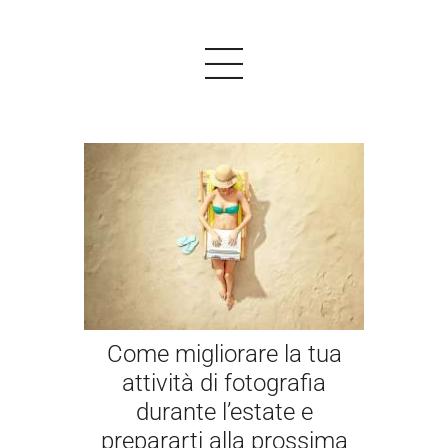
PRODOTTI
ESEMPI
TESTIMONIALS
PREZZI
Come migliorare la tua
LOGIN
attività di fotografia
durante l’estate e
INIZIARE GRATIS
prepararti alla prossima