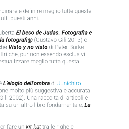
ordinare e definire meglio tutte queste
tti questi anni.
cuberta
El beso de Judas. Fotografia e
 la fotografi@
(Gustavo Gili 2013) o
che
Visto y no visto
di Peter Burke
ltri che, pur non essendo esclusivi
estualizzare meglio tutta questa
 è
L’elogio dell’ombra
di
Junichiro
ione molto più suggestiva e accurata
ili 2002). Una raccolta di articoli e
ata su un altro libro fondamentale,
La
per fare un
kit-kat
tra le righe e