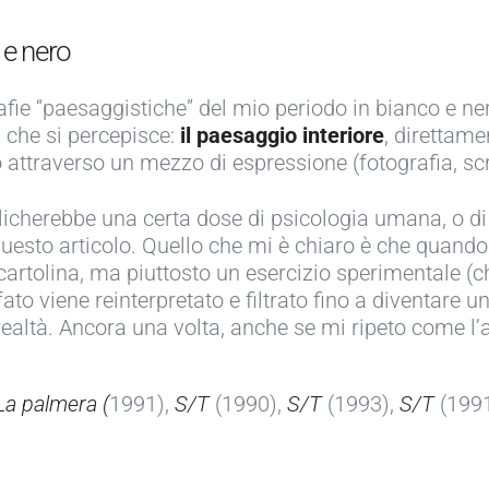
 e nero
ie “paesaggistiche” del mio periodo in bianco e ner
 che si percepisce:
il paesaggio interiore
, direttame
o attraverso un mezzo di espressione (fotografia, scrit
icherebbe una certa dose di psicologia umana, o di
 questo articolo. Quello che mi è chiaro è che quando
artolina, ma piuttosto un esercizio sperimentale (c
ato viene reinterpretato e filtrato fino a diventare 
 realtà. Ancora una volta, anche se mi ripeto come l’a
La palmera (
1991),
S/T
(1990),
S/T
(1993),
S/T
(1991