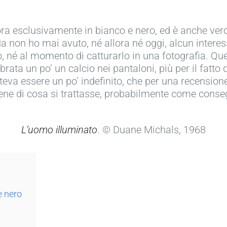
ra esclusivamente in bianco e nero, ed è anche ver
Ma non ho mai avuto, né allora né oggi, alcun interess
 né al momento di catturarlo in una fotografia. Quel
ta un po’ un calcio nei pantaloni, più per il fatto di
oteva essere un po’ indefinito, che per una recension
ene di cosa si trattasse, probabilmente come conse
L’uomo illuminato
. © Duane Michals, 1968
e nero