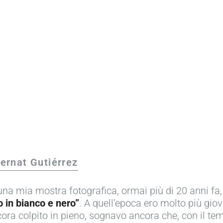
PRODOTTI
ESEMPI
TESTIMONIALS
PREZZI
LOGIN
INIZIARE GRATIS
ernat Gutiérrez
na mia mostra fotografica, ormai più di 20 anni fa, i
o in bianco e nero”
. A quell’epoca ero molto più gi
ora colpito in pieno, sognavo ancora che, con il tem