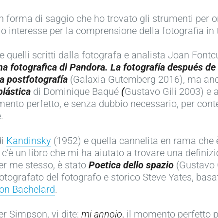
 in forma di saggio che ho trovato gli strumenti per 
 interesse per la comprensione della fotografia in tu
quelli scritti dalla fotografa e analista Joan Font
a fotografica di Pandora. La fotografía después de
la postfotografía
(Galaxia Gutemberg 2016), ma an
plástica
di Dominique Baqué
(
Gustavo Gili 2003) e a
mento perfetto, e senza dubbio necessario, per cont
.
di
Kandinsky
(1952) e quella cannelita en rama che
c’è un libro che mi ha aiutato a trovare una definiz
per me stesso, è stato
Poetica dello spazio
(Gustavo G
o fotografato del fotografo e storico Steve Yates, bas
on Bachelard
.
r Simpson, vi dite:
mi annoio
, il momento perfetto 