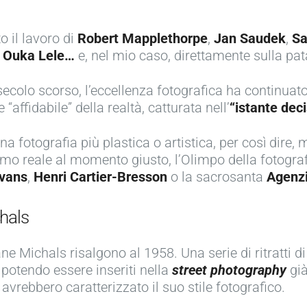
o il lavoro di
Robert Mapplethorpe
,
Jan Saudek
,
Sa
,
Ouka Lele…
e, nel mio caso, direttamente sulla pa
ecolo scorso, l’eccellenza fotografica ha continuato
ffidabile” della realtà, catturata nell’
“istante deci
a fotografia più plastica o artistica, per così dire, 
ttimo reale al momento giusto, l’Olimpo della fotogr
vans
,
Henri Cartier-Bresson
o la sacrosanta
Agenz
chals
e Michals risalgono al 1958. Una serie di ritratti di
 potendo essere inseriti nella
street photography
gi
avrebbero caratterizzato il suo stile fotografico.