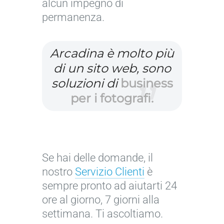
alcun impegno di
m
t
r
o
o
i
t
g
permanenza.
n
c
e
r
i
a
d
a
Arcadina è molto più
a
p
e
f
di un sito web, sono
l
e
g
i
soluzioni di
business
e
r
l
a
per i fotografi.
:
i
i
:
c
f
a
s
o
o
m
t
n
t
b
r
s
o
a
u
Se hai delle domande, il
i
g
s
m
nostro
Servizio Clienti
è
g
r
c
e
sempre pronto ad aiutarti 24
l
a
i
n
ore al giorno, 7 giorni alla
i
f
a
t
settimana. Ti ascoltiamo.
p
i
t
i