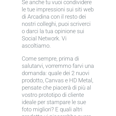
Se anche tu vuoi condividere
le tue impressioni sui siti web
di Arcadina con il resto dei
nostri colleghi, puoi scriverci
o darci la tua opinione sui
Social Network. Vi
S
ascoltiamo.
e
Come sempre, prima di
r
A
salutarvi, vorremmo farvi una
v
L
n
i
a
a
domanda: quale dei 2 nuovi
z
n
V
prodotto, Canvas e HD Metal,
i
u
e
pensate che piacerà di più al
o
o
r
L
vostro prototipo di cliente
f
v
ó
'
ideale per stampare le sue
o
a
n
A
foto migliori? E quali altri
t
A
i
I