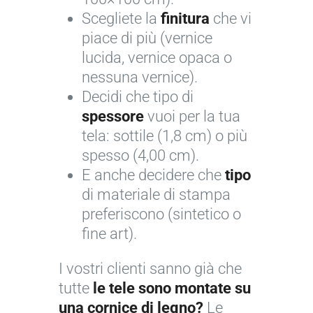
r
o
Scegliete la
finitura
che vi
u
n
piace di più (vernice
z
c
lucida, vernice opaca o
e
nessuna vernice).
s
Decidi che tipo di
s
spessore
vuoi per la tua
i
tela: sottile (1,8 cm) o più
o
spesso (4,00 cm).
n
E anche decidere che
tipo
e
di materiale di stampa
d
preferiscono (sintetico o
i
fine art).
F
l
I vostri clienti sanno già che
o
tutte
le tele sono montate su
r
una cornice di legno?
Le