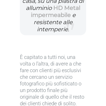
casa, su una piastra di
p
alluminio
HD Metal
e
impermeabile
e
r
resistente alle
g
intemperie.
e
n
t
i
È capitato a tutti noi, una
l
volta o l’altra, di avere a che
e
fare con clienti più esclusivi
c
che cercano un servizio
o
fotografico più sofisticato o
n
un prodotto finale più
c
originale di quello che il resto
e
dei clienti chiede di solito.
s