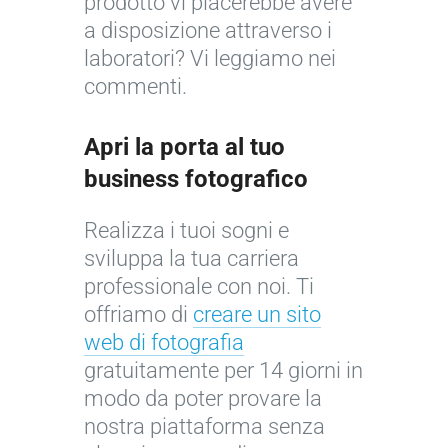
prodotto vi piacerebbe avere
o
r
c
a
a disposizione attraverso i
g
c
a
p
laboratori? Vi leggiamo nei
r
a
A
p
commenti.
a
d
n
l
f
i
d
i
Apri la porta al tuo
i
n
r
c
business fotografico
c
a
a
a
o
:
d
t
Realizza i tuoi sogni e
p
g
e
a
sviluppa la tua carriera
r
u
f
a
professionale con noi. Ti
e
i
a
l
offriamo di
creare un sito
m
d
g
l
web di fotografia
a
a
i
a
gratuitamente per 14 giorni in
t
p
à
f
modo da poter provare la
r
r
p
o
nostra piattaforma senza
i
a
a
t