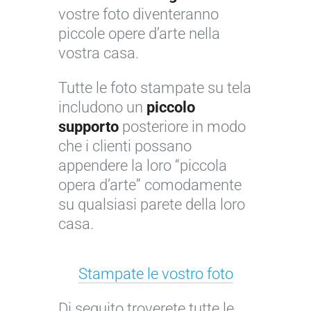
i
vostre foto diventeranno
c
piccole opere d’arte nella
o
vostra casa.
l
o
Tutte le foto stampate su tela
r
includono un
piccolo
©
supporto
posteriore in modo
J
che i clienti possano
o
appendere la loro “piccola
s
opera d’arte” comodamente
é
su qualsiasi parete della loro
C
casa.
r
u
Stampate le vostro foto
z
Di seguito troverete tutte le