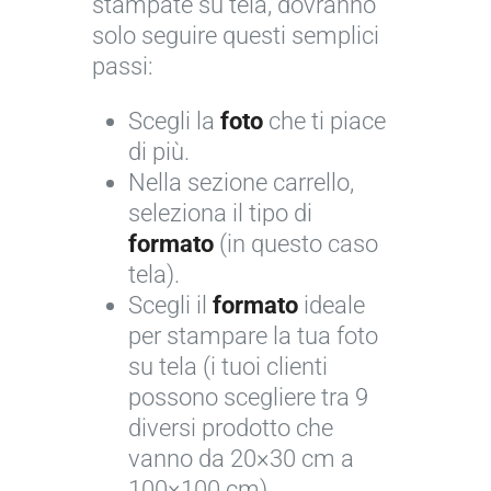
F
stampate su tela, dovranno
a
l
solo seguire questi semplici
g
o
passi:
i
r
n
Scegli la
foto
che ti piace
i
e
di più.
c
p
Nella sezione carrello,
o
e
seleziona il tipo di
l
r
formato
(in questo caso
o
g
tela).
r
e
Scegli il
formato
ideale
©
n
per stampare la tua foto
J
t
su tela (i tuoi clienti
o
i
possono scegliere tra 9
s
l
diversi prodotto che
é
e
vanno da 20×30 cm a
C
c
100×100 cm).