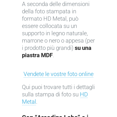
A seconda delle dimensioni
s
della foto stampata in
i
formato HD Metal, può
o
essere collocata su un
n
supporto in legno naturale,
e
marrone o nero o appesa (per
d
i prodotto più grandi)
su una
i
piastra MDF
.
F
l
o
Vendete le vostre foto online
r
Qui puoi trovare tutti i dettagli
i
sulla stampa di foto su
HD
c
Metal
.
o
l
o