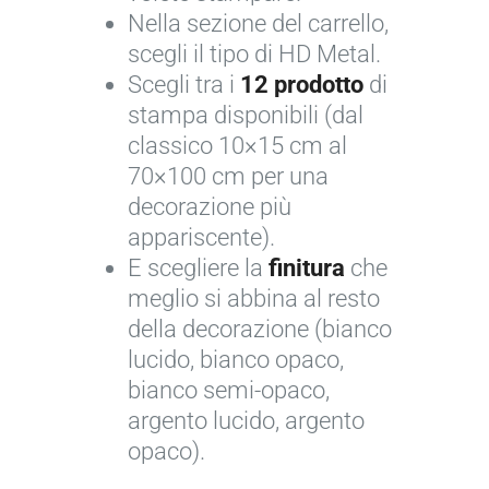
Nella sezione del carrello,
r
p
scegli il tipo di HD Metal.
©
e
Scegli tra i
12 prodotto
di
J
r
stampa disponibili (dal
o
g
classico 10×15 cm al
s
e
70×100 cm per una
é
n
decorazione più
C
t
appariscente).
r
i
E scegliere la
finitura
che
u
l
meglio si abbina al resto
z
e
della decorazione (bianco
c
lucido, bianco opaco,
o
bianco semi-opaco,
n
argento lucido, argento
c
opaco).
e
s