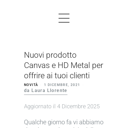
Nuovi prodotto
PRODOTTI
Canvas e HD Metal per
ESEMPI
offrire ai tuoi clienti
TESTIMONIALS
NOVITÀ
1 DICEMBRE, 2021
da Laura Llorente
PREZZI
LOGIN
Aggiornato il 4 Dicembre 2025
INIZIARE GRATIS
Qualche giorno fa vi abbiamo