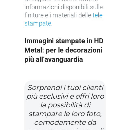
informazioni disponibili sulle
finiture e i materiali delle
tele
stampate
.
Immagini stampate in HD
Metal: per le decorazioni
più all’avanguardia
I
m
Sorprendi i tuoi clienti
m
più esclusivi e offri loro
a
la possibilità di
g
stampare le loro foto,
i
n
comodamente da
e