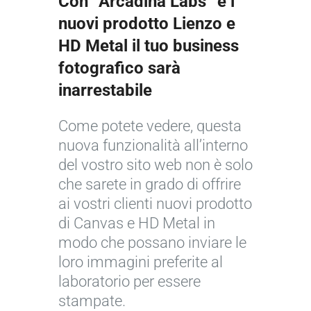
Con “Arcadina Labs” e i
r
nuovi prodotto Lienzo e
©
HD Metal il tuo business
J
fotografico sarà
o
inarrestabile
s
é
Come potete vedere, questa
C
nuova funzionalità all’interno
r
del vostro sito web non è solo
u
che sarete in grado di offrire
z
ai vostri clienti nuovi prodotto
di Canvas e HD Metal in
modo che possano inviare le
loro immagini preferite al
laboratorio per essere
stampate.