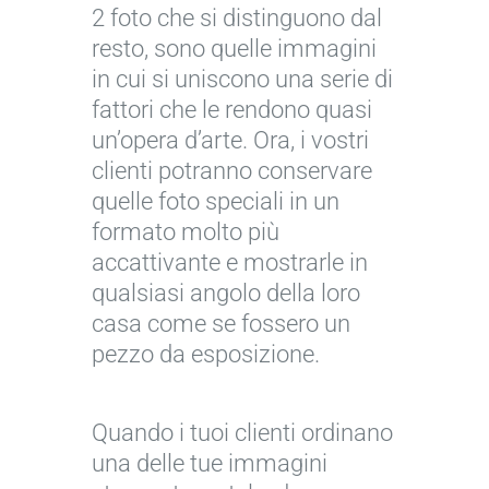
i
2 foto che si distinguono dal
l
resto, sono quelle immagini
e
in cui si uniscono una serie di
c
fattori che le rendono quasi
o
un’opera d’arte. Ora, i vostri
n
clienti potranno conservare
c
quelle foto speciali in un
e
formato molto più
s
accattivante e mostrarle in
s
qualsiasi angolo della loro
i
casa come se fossero un
o
pezzo da esposizione.
n
e
I
d
Quando i tuoi clienti ordinano
m
i
una delle tue immagini
m