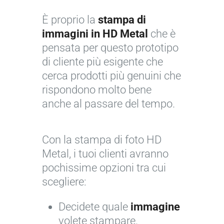
s
È proprio la
stampa di
i
immagini in HD Metal
che è
o
pensata per questo prototipo
n
di cliente più esigente che
e
cerca prodotti più genuini che
d
rispondono molto bene
i
anche al passare del tempo.
F
l
I
o
Con la stampa di foto HD
m
r
Metal, i tuoi clienti avranno
m
i
pochissime opzioni tra cui
a
c
scegliere:
g
o
i
Decidete quale
immagine
l
n
volete stampare.
o
e