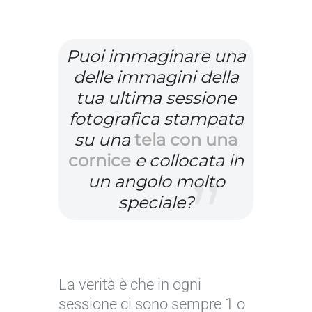
I
m
Puoi immaginare una
m
delle immagini della
a
tua ultima sessione
g
fotografica stampata
i
n
su una
tela con una
e
cornice
e collocata in
p
un angolo molto
e
speciale?
r
g
e
n
La verità è che in ogni
t
sessione ci sono sempre 1 o