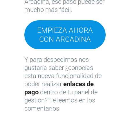
Arcadina, ese paso puede ser
¿
i
mucho más fácil.
P
C
e
r
ó
r
i
R
m
e
EMPIEZA AHORA
m
e
o
s
CON ARCADINA
e
s
c
m
r
e
o
u
o
r
n
l
Y para despedirnos nos
s
v
s
t
gustaría saber ¿conocías
p
a
e
i
esta nueva funcionalidad de
a
s
g
p
poder realizar
enlaces de
s
o
u
l
pago
dentro de tu panel de
o
n
i
i
gestión? Te leemos en los
s
l
r
c
comentarios.
c
i
m
a
o
n
á
r
n
e
s
l