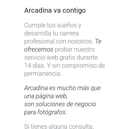
A
p
r
a
Arcadina va contigo
r
a
e
v
c
r
s
e
Cumple tus sueños y
a
a
e
n
desarrolla tu carrera
d
f
r
t
profesional con nosotros.
Te
i
o
v
a
ofrecemos
probar nuestro
n
t
a
d
servicio web gratis durante
a
ó
s
e
14 días. Y sin compromiso de
:
g
p
f
permanencia.
g
r
a
o
u
a
r
t
Arcadina es mucho más que
í
f
a
o
una página web,
a
o
t
g
son
soluciones de negocio
p
s
u
r
para fotógrafos.
r
:
s
a
á
v
r
f
Si tienes alguna consulta,