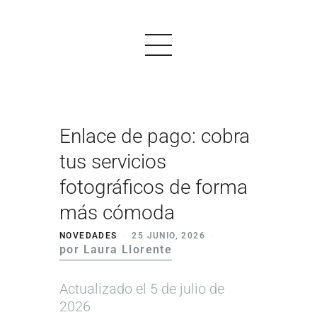
Enlace de pago: cobra
PRODUCTOS
tus servicios
EJEMPLOS
fotográficos de forma
OPINIONES
más cómoda
PRECIOS
NOVEDADES
25 JUNIO, 2026
por Laura Llorente
LOGIN
Actualizado el 5 de julio de
EMPEZAR AHORA
2026