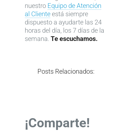
c
e
e
í
nuestro
Equipo de Atención
t
n
p
a
al Cliente
está siempre
i
t
o
s
dispuesto a ayudarte las 24
c
a
r
g
horas del día, los 7 días de la
a
j
t
r
semana.
Te escuchamos.
p
a
a
a
a
s
j
t
r
d
e
i
a
e
s
s
Posts Relacionados:
…
…
…
…
¡Comparte!