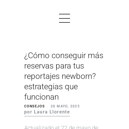
¿Cómo conseguir más
PRODUCTOS
reservas para tus
EJEMPLOS
reportajes newborn?
OPINIONES
estrategias que
PRECIOS
funcionan
LOGIN
CONSEJOS
20 MAYO, 2025
por Laura Llorente
EMPEZAR AHORA
Actualizado el 22 de mayo de