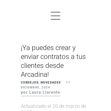
¡Ya puedes crear y
PRODUCTOS
enviar contratos a tus
EJEMPLOS
clientes desde
OPINIONES
Arcadina!
PRECIOS
CONSEJOS
,
NOVEDADES
17
DICIEMBRE, 2024
LOGIN
por Laura Llorente
EMPEZAR AHORA
Actualizado el 20 de marzo de