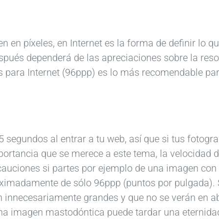
n píxeles, en Internet es la forma de definir lo qu
pués dependerá de las apreciaciones sobre la reso
s para Internet (96ppp) es lo más recomendable par
8
c
a
5 segundos al entrar a tu web, así que si tus fotogra
t
á
importancia que se merece a este tema, la velocidad 
l
auciones si partes por ejemplo de una imagen con a
o
roximadamente de sólo 96ppp (puntos por pulgada).
g
 innecesariamente grandes y que no se verán en a
2
o
na imagen mastodóntica puede tardar una eternidad
4
s