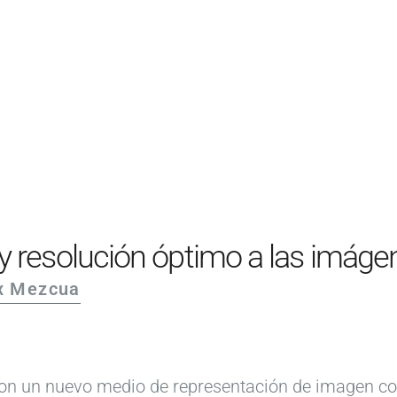
PRODUCTOS
EJEMPLOS
OPINIONES
PRECIOS
LOGIN
EMPEZAR AHORA
 resolución óptimo a las imáge
ix Mezcua
on un nuevo medio de representación de imagen com