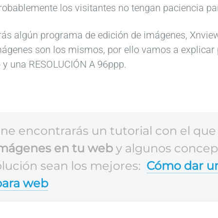
b
d
probablemente los visitantes no tengan paciencia pa
a
e
n
f
rás algún programa de edición de imágenes, Xnview
c
o
mágenes son los mismos, por ello vamos a explicar
o
t
R
o y una RESOLUCIÓN A 96ppp.
s
o
o
d
g
b
e
r
e
i
a
r
m
f
t
á
í
C
ne encontrarás un tutorial con el qu
g
a
a
 imágenes en tu web
y algunos concep
e
i
p
olución sean los mejores:
Cómo dar un
n
m
a
e
p
:
para web
L
s
r
e
a
g
e
l
f
r
s
"