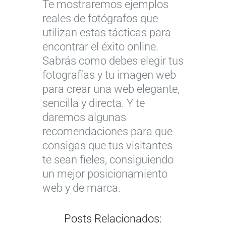
Te mostraremos ejemplos
f
v
l
i
reales de fotógrafos que
í
o
e
n
utilizan estas tácticas para
a
s
s
d
v
:
p
e
encontrar el éxito online.
i
d
a
r
Sabrás como debes elegir tus
s
e
r
e
fotografías y tu imagen web
t
s
a
c
para crear una web elegante,
a
c
f
h
sencilla y directa. Y te
p
u
o
o
daremos algunas
o
b
t
s
recomendaciones para que
r
r
ó
d
consigas que tus visitantes
e
e
g
e
te sean fieles, consiguiendo
l
a
r
a
un mejor posicionamiento
c
q
a
u
web y de marca.
i
u
f
t
n
í
o
o
Posts Relacionados:
e
…
s
r