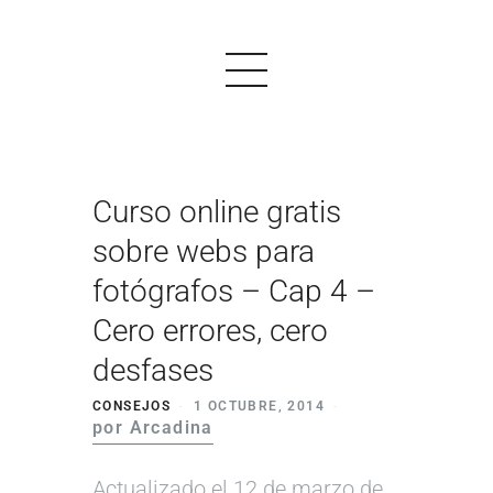
Curso online gratis
PRODUCTOS
sobre webs para
EJEMPLOS
fotógrafos – Cap 4 –
OPINIONES
Cero errores, cero
PRECIOS
desfases
LOGIN
CONSEJOS
1 OCTUBRE, 2014
por Arcadina
EMPEZAR AHORA
Actualizado el 12 de marzo de