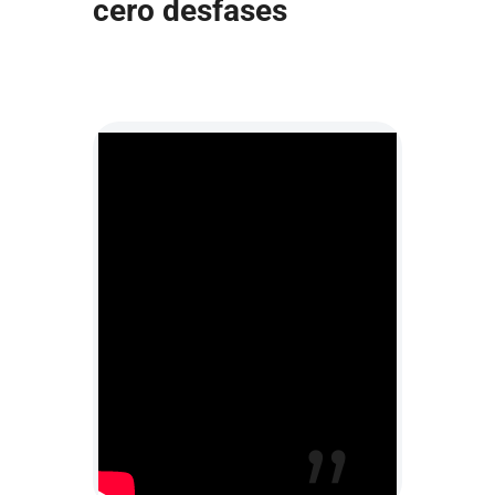
cero desfases
8