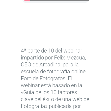
c
a
t
F
á
o
l
r
o
m
g
4ª parte de 10 del webinar
a
o
2
c
s
4
impartido por Félix Mezcua,
i
d
b
CEO de Arcadina, para la
ó
e
a
escuela de fotografía online
n
f
n
Foro de Fotógrafos. El
p
o
c
webinar está basado en la
a
t
o
«Guía de los 10 factores
r
o
s
clave del éxito de una web de
a
g
d
Fotografía» publicada por
f
r
e