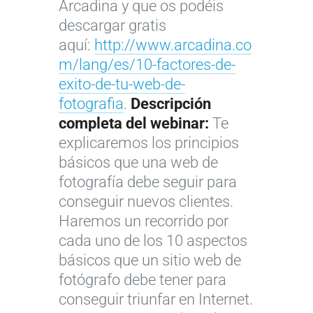
Arcadina y que os podéis
o
a
i
descargar gratis
t
f
m
aquí:
http://www.arcadina.co
ó
í
á
m/lang/es/10-factores-de-
g
a
g
exito-de-tu-web-de-
r
i
e
fotografia
.
Descripción
a
m
n
completa del webinar:
Te
f
p
e
explicaremos los principios
L
o
r
s
básicos que una web de
a
s
e
g
fotografía debe seguir para
f
d
s
r
conseguir nuevos clientes.
o
e
c
a
Haremos un recorrido por
t
p
i
t
cada uno de los 10 aspectos
o
o
n
i
básicos que un sitio web de
g
r
d
s
fotógrafo debe tener para
r
t
i
y
conseguir triunfar en Internet.
a
i
b
s