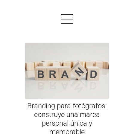
PRODUCTOS
EJEMPLOS
OPINIONES
PRECIOS
Branding para fotógrafos:
LOGIN
construye una marca
personal única y
EMPEZAR AHORA
memorable