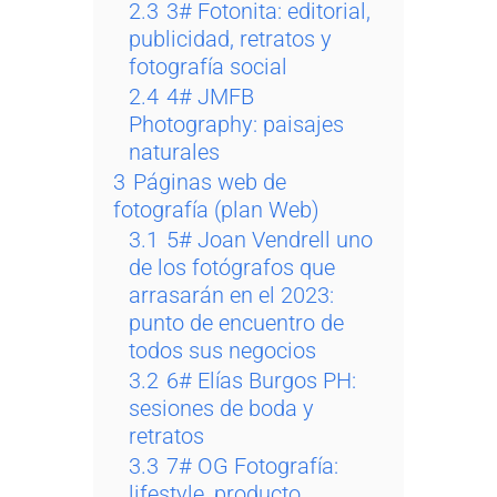
2.3
3# Fotonita: editorial,
publicidad, retratos y
fotografía social
2.4
4# JMFB
Photography: paisajes
naturales
3
Páginas web de
fotografía (plan Web)
3.1
5# Joan Vendrell uno
de los fotógrafos que
arrasarán en el 2023:
punto de encuentro de
todos sus negocios
3.2
6# Elías Burgos PH:
sesiones de boda y
retratos
3.3
7# OG Fotografía:
lifestyle, producto,