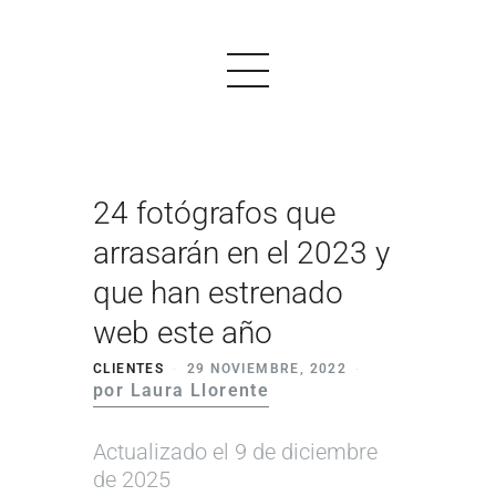
24 fotógrafos que
PRODUCTOS
arrasarán en el 2023 y
EJEMPLOS
que han estrenado
OPINIONES
web este año
PRECIOS
CLIENTES
29 NOVIEMBRE, 2022
por Laura Llorente
LOGIN
Actualizado el 9 de diciembre
EMPEZAR AHORA
de 2025