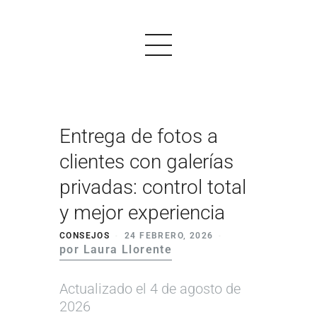
Entrega de fotos a
PRODUCTOS
clientes con galerías
EJEMPLOS
privadas: control total
OPINIONES
y mejor experiencia
PRECIOS
CONSEJOS
24 FEBRERO, 2026
por Laura Llorente
LOGIN
Actualizado el 4 de agosto de
EMPEZAR AHORA
2026