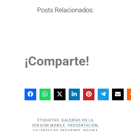
l
l
?
l
Posts Relacionados:
…
…
…
…
¡Comparte!
ETIQUETAS:
GALERÍAS EN LA
VERSIÓN MOBILE
,
PRESENTACIÓN
,
GALERÍAS DE IMÁGENES
,
PÁGINA