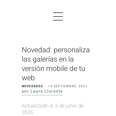
Novedad: personaliza
PRODUCTOS
las galerías en la
EJEMPLOS
versión mobile de tu
OPINIONES
web
PRECIOS
NOVEDADES
14 SEPTIEMBRE, 2023
por Laura Llorente
LOGIN
Actualizado el 3 de junio de
EMPEZAR AHORA
2026