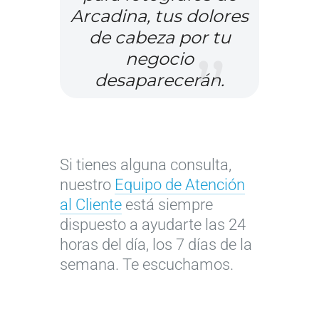
a
a
i
o
Arcadina, tus dolores
v
r
o
g
de cabeza por tu
e
l
w
r
negocio
p
a
e
a
desaparecerán.
a
e
b
f
r
x
d
í
a
p
e
a
o
e
f
p
p
r
o
r
Si tienes alguna consulta,
t
i
t
o
nuestro
Equipo de Atención
i
e
o
f
al Cliente
está siempre
m
n
g
e
dispuesto a ayudarte las 24
i
c
r
s
horas del día, los 7 días de la
z
i
a
i
semana. Te escuchamos.
a
a
f
o
r
d
í
n
e
e
a
a