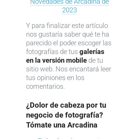
Novedades de Arcadina de
2023
Y para finalizar este artículo
nos gustaría saber qué te ha
parecido el poder escoger las
fotografías de tus
galerías
¿
en la versión mobile
de tu
¿
C
sitio web. Nos encantará leer
Q
ó
tus opiniones en los
U
u
m
comentarios.
X
i
o
e
e
c
n
r
r
¿Dolor de cabeza por tu
f
e
e
negocio de fotografía?
o
s
a
Tómate una Arcadina
t
t
r
o
e
u