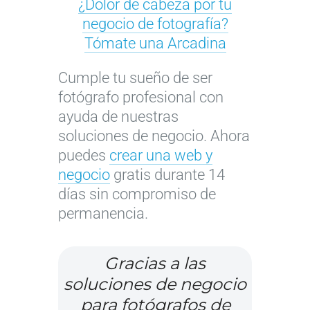
¿Dolor de cabeza por tu
8
g
n
n
negocio de fotografía?
+
r
e
a
Tómate una Arcadina
1
a
r
p
e
f
é
á
Cumple tu sueño de ser
s
í
x
g
fotógrafo profesional con
t
a
i
i
ayuda de nuestras
r
:
t
n
soluciones de negocio. Ahora
a
c
o
a
puedes
crear una web y
t
ó
c
w
negocio
gratis durante 14
e
m
o
e
días sin compromiso de
g
o
n
b
permanencia.
i
m
t
d
a
e
u
e
s
j
s
f
Gracias a las
c
o
i
o
soluciones de negocio
l
r
t
t
para fotógrafos de