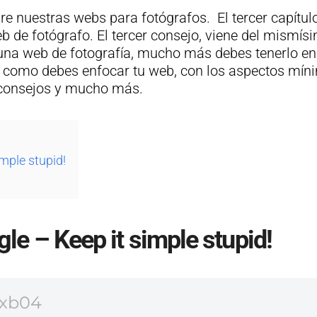
+
f
z
f
bre nuestras webs para fotógrafos.
El tercer capítu
1
o
a
o
b de fotógrafo. El tercer consejo
, viene del mismísi
e
t
r
t
na web de fotografía, mucho más debes tenerlo en c
s
ó
e
ó
s como debes enfocar tu web, con los aspectos mín
t
g
l
g
, consejos y mucho más.
r
r
t
r
a
a
r
a
t
f
a
f
e
o
b
o
imple stupid!
g
s
a
s
i
:
j
d
a
g
o
e
s
u
d
p
gle – Keep it simple stupid!
c
í
e
o
l
a
u
r
a
c
n
t
v
o
f
i
7xb04
e
m
o
v