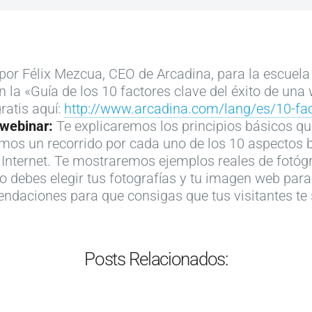
p
p
t
o
a
l
ó
s
r
e
g
:
a
t
r
d
por Félix Mezcua, CEO de Arcadina, para la escuela 
o
a
a
e
 la «Guía de los 10 factores clave del éxito de una
p
p
f
s
ratis aquí:
http://www.arcadina.com/lang/es/10-fac
t
a
o
c
 webinar:
Te explicaremos los principios básicos qu
i
r
:
u
mos un recorrido por cada uno de los 10 aspectos b
m
a
7
b
 Internet. Te mostraremos ejemplos reales de fotógr
i
e
c
r
o debes elegir tus fotografías y tu imagen web para
z
l
l
e
ndaciones para que consigas que tus visitantes te 
a
e
a
a
r
g
v
q
e
i
e
u
l
r
s
í
Posts Relacionados:
…
…
…
…